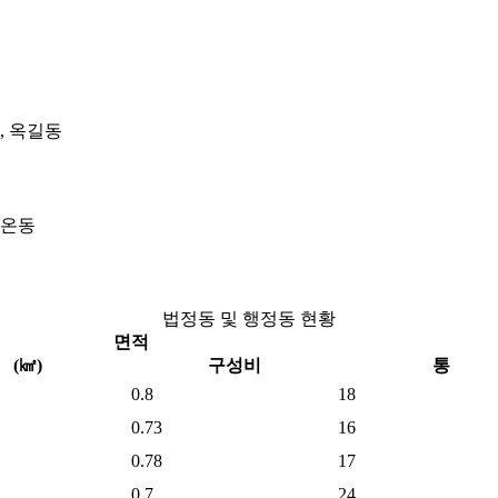
, 옥길동
 학온동
법정동 및 행정동 현황
면적
(㎢)
구성비
통
0.8
18
0.73
16
0.78
17
0.7
24