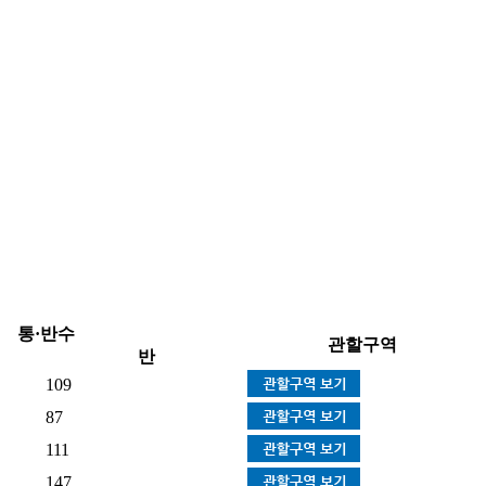
통·반수
관할구역
반
109
87
111
147