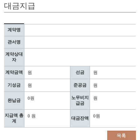
대금지급
계약명
관서명
계약상대
자
계약금액
선금
원
원
기성금
준공금
원
원
노무비지
0원
원
완납금
급금
지급액 총
0 원
0원
대금잔액
계