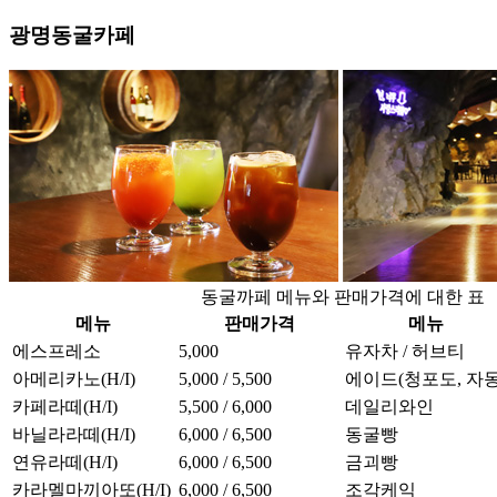
광명동굴카페
동굴까페 메뉴와 판매가격에 대한 표
메뉴
판매가격
메뉴
에스프레소
5,000
유자차 / 허브티
아메리카노(H/I)
5,000 / 5,500
에이드(청포도, 자몽
카페라떼(H/I)
5,500 / 6,000
데일리와인
바닐라라떼(H/I)
6,000 / 6,500
동굴빵
연유라떼(H/I)
6,000 / 6,500
금괴빵
카라멜마끼아또(H/I)
6,000 / 6,500
조각케익